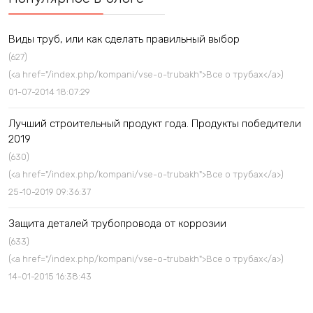
Виды труб, или как сделать правильный выбор
(627)
(<a href="/index.php/kompani/vse-o-trubakh">Все о трубах</a>)
01-07-2014 18:07:29
Лучший строительный продукт года. Продукты победители
2019
(630)
(<a href="/index.php/kompani/vse-o-trubakh">Все о трубах</a>)
25-10-2019 09:36:37
Защита деталей трубопровода от коррозии
(633)
(<a href="/index.php/kompani/vse-o-trubakh">Все о трубах</a>)
14-01-2015 16:38:43