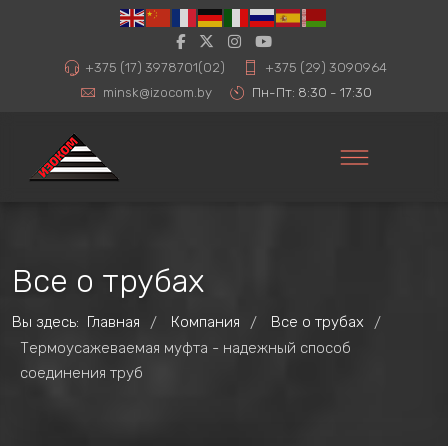
+375 (17) 3978701(02)
+375 (29) 3090964
minsk@izocom.by
Пн-Пт: 8:30 - 17:30
Все о трубах
Вы здесь:
Главная
Компания
Все о трубах
/
/
/
Термоусажеваемая муфта - надежный способ
соединения труб