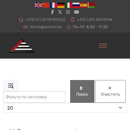
+375 (17) 3978701(02)
+375 (29) 3090964
minsk@izocom.by
Пн-Пт: 8:30 - 17:30
Фильтр по заголовку
Поиск
Очистить
Кол-во строк: