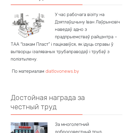
У час рабочага візіту на
Дзятлаўшчыну Іван Лаўрыновіч
наведаў адно з
прадпрыемстваў райцэнтра –
ТАА “Ізакам Пласт” і пацікавіўся, як ідуць справы ў
вытворцы ізаляваных трубаправодаў і трубаў з
поліэтылену.
По материалам
diatlovonews.by
Достойная награда за
честный труд
За многолетний
добросовестный труд,