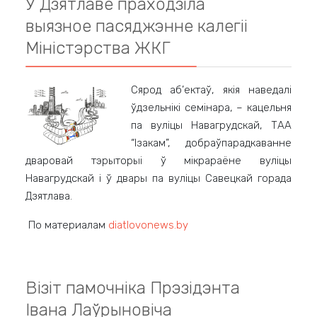
У Дзятлаве праходзіла
выязное пасяджэнне калегіі
Міністэрства ЖКГ
Сярод аб’ектаў, якія наведалі
ўдзельнікі семінара, – кацельня
па вуліцы Навагрудскай, ТАА
“Ізакам”, добраўпарадкаванне
дваровай тэрыторыі ў мікрараёне вуліцы
Навагрудскай і ў двары па вуліцы Савецкай горада
Дзятлава.
По материалам
diatlovonews.by
Візіт памочніка Прэзідэнта
Івана Лаўрыновіча