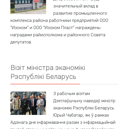
значительный вклад в
развитие промышленного
комплекса района работники предприятий ООО
"Изоком" и ООО "Изоком Пласт" награждены
наградами райисполкома и районного Совета
депутатов.
Візіт міністра эканомікі
Рэспублікі Беларусь
З рабочым візітам
Дзятлаўшчыну наведаў міністр
эканомікі Рэспублікі Беларусь
Юрый Чабатар, які ў рамках
Адзінага дня інфармавання разам з інфармацыйнай