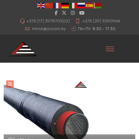
+375 (17) 3978701(02)
+375 (29) 3090964
minsk@izocom.by
Пн-Пт: 8:30 - 17:30