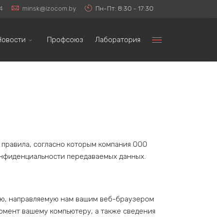
4
minsk@izocom.by
Пн-Пт: 8:30 - 17:30
Новости
Профсоюз
Лаборатория
 правила, согласно которым компания ООО
онфиденциальности передаваемых данных.
ию, направляемую нам вашим веб-браузером
момент вашему компьютеру, а также сведения