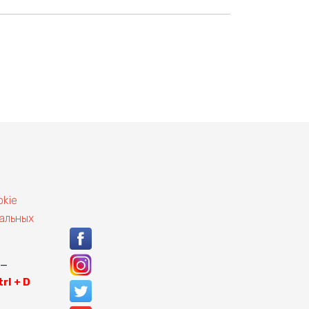
okie
альных
 —
trl + D