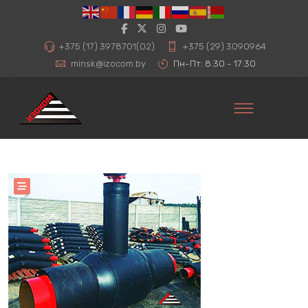
+375 (17) 3978701(02)
+375 (29) 3090964
minsk@izocom.by
Пн-Пт: 8:30 - 17:30