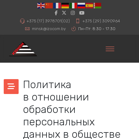
+375 (17) 3978701(02)
+375 (29) 3090964
minsk@izocom.by
Пн-Пт: 8:30 - 17:30
Политика
в отношении
обработки
персональных
данных в обществе