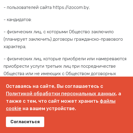
- пользователей сайта https://izocom.by;
- кандидатов:
- физических лиц, с которыми Общество заключило
(планирует заключить) договоры гражданско-правового
характера;
- физических лиц, которые приобрели или намереваются
приобрести услуги третьих лиц при посредничестве
Общества или не имеющих с Обществом договорных
отношений при условии, что их персональные данные
Оставаясь на сайте, Вы соглашаетесь с
включены в автоматизированные системы Общества и
Политикой обработки персональных данных,
а
обрабатываются в соответствии с законодательством;
также с тем, что сайт может хранить
файлы
- физических лиц, персональные данные которых сделаны
cookie
на вашем устройстве.
ими общедоступными, а их обработка не нарушает их
Согласиться
прав и законных интересов и отвечает требованиям,
установленным законодательством;