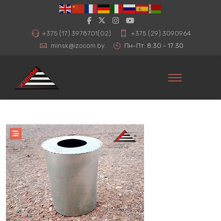
+375 (17) 3978701(02)
+375 (29) 3090964
minsk@izocom.by
Пн-Пт: 8:30 - 17:30