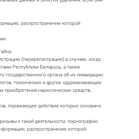
альных данных и (или) их удаления, если они
формацию, распространение которой
ии:
тайну;
страцию (перерегистрацию) в случаях, когда
ктами Республики Беларусь, а также
о государственного органа об их ликвидации;
логов, токсических и других одурманивающих
тах приобретения наркотических средств,
тов, поражающее действие которых основано
ризывы к такой деятельности, порнографии,
информации, распространение которой