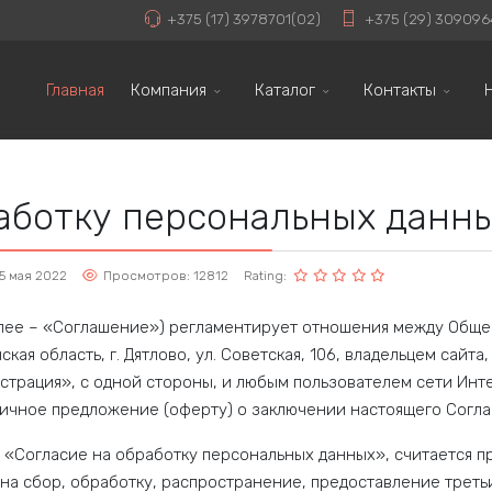
+375 (17) 3978701(02)
+375 (29) 309096
Главная
Компания
Каталог
Контакты
аботку персональных данн
5 мая 2022
Просмотров: 12812
Rating:
лее – «Соглашение») регламентирует отношения между Обще
ая область, г. Дятлово, ул. Советская, 106, владельцем сайта
трация», с одной стороны, и любым пользователем сети Инт
ичное предложение (оферту) о заключении настоящего Соглаш
фе «Согласие на обработку персональных данных», считается
на сбор, обработку, распространение, предоставление треть