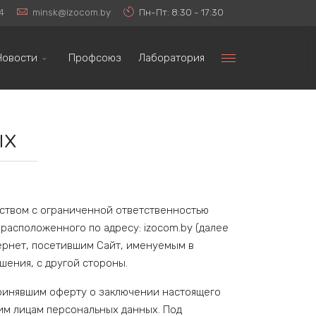
4
minsk@izocom.by
Пн-Пт: 8:30 - 17:30
Новости
Профсоюз
Лаборатория
ых
ством с ограниченной ответственностью
, расположенного по адресу: izocom.by (далее
ернет, посетившим Сайт, именуемым в
ения, с другой стороны.
 принявшим оферту о заключении настоящего
им лицам персональных данных. Под