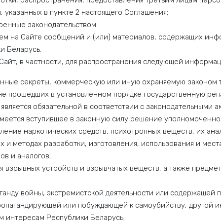
отки, распространения, предоставления третьим лицам персон
, указанных в пункте 2 настоящего Соглашения;
ренные законодательством.
ем на Сайте сообщений и (или) материалов, содержащих ин
и Беларусь.
 Сайт, в частности, для распространения следующей информац
енные секреты, коммерческую или иную охраняемую законом 
е прошедших в установленном порядке государственную реги
 является обязательной в соответствии с законодательными а
меется вступившее в законную силу решение уполномоченног
ение наркотических средств, психотропных веществ, их ана
ах и методах разработки, изготовления, использования и мес
ов и аналогов;
я взрывных устройств и взрывчатых веществ, а также предме
анду войны, экстремистской деятельности или содержащей п
 пропагандирующей или побуждающей к самоубийству, другой 
м интересам Республики Беларусь;